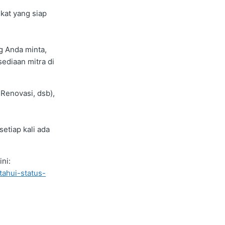
kat yang siap
g Anda minta,
sediaan mitra di
Renovasi, dsb),
etiap kali ada
ni:
ahui-status-