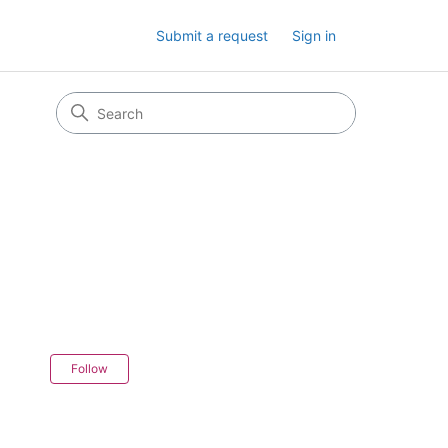
Submit a request
Sign in
Not yet followed by anyone
Follow