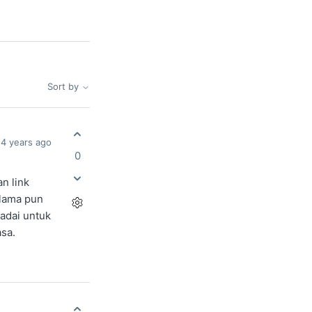
Sort by
4 years ago
0
n link
 lama pun
madai untuk
asa.