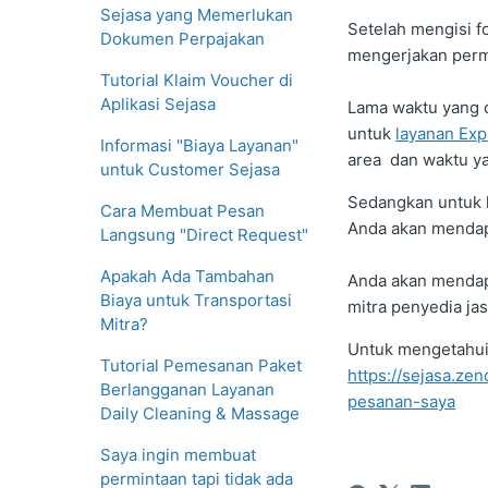
Sejasa yang Memerlukan
Setelah mengisi f
Dokumen Perpajakan
mengerjakan perm
Tutorial Klaim Voucher di
Aplikasi Sejasa
Lama waktu yang d
untuk
layanan Exp
Informasi "Biaya Layanan"
area dan waktu ya
untuk Customer Sejasa
Sedangkan untuk k
Cara Membuat Pesan
Anda akan mendap
Langsung "Direct Request"
Apakah Ada Tambahan
Anda akan mendapat
Biaya untuk Transportasi
mitra penyedia j
Mitra?
Untuk mengetahui d
Tutorial Pemesanan Paket
https://sejasa.z
Berlangganan Layanan
pesanan-saya
Daily Cleaning & Massage
Saya ingin membuat
permintaan tapi tidak ada