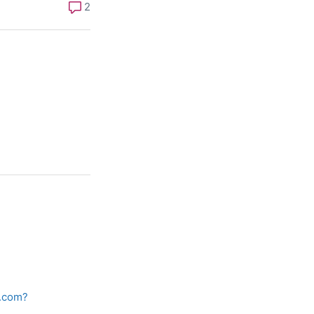
2
a.com?