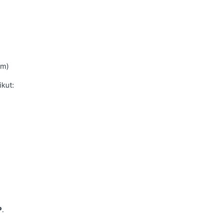
om)
kut:
P
.