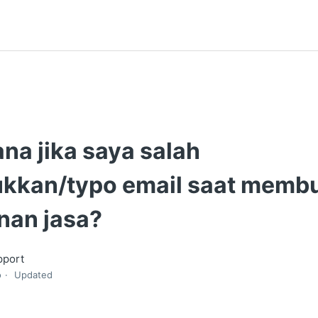
na jika saya salah
kan/typo email saat memb
an jasa?
pport
o
Updated