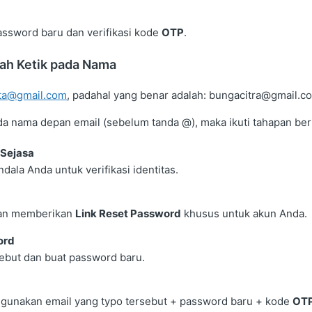
ssword baru dan verifikasi kode
OTP
.
lah Ketik pada Nama
tta@gmail.com
, padahal yang benar adalah: bungacitra@gmail.c
da nama depan email (sebelum tanda @), maka ikuti tahapan beri
 Sejasa
dala Anda untuk verifikasi identitas.
kan memberikan
Link Reset Password
khusus untuk akun Anda.
ord
rsebut dan buat password baru.
unakan email yang typo tersebut + password baru + kode
OT