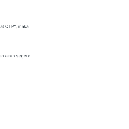
aat OTP", maka
an akun segera.