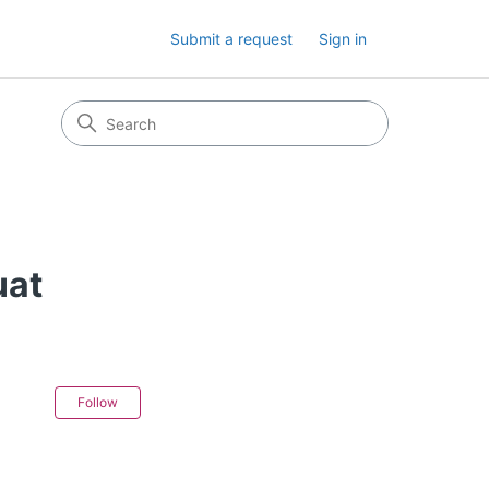
Submit a request
Sign in
uat
Not yet followed by anyone
Follow