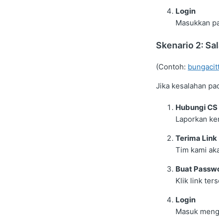
Login
Masukkan pa
Skenario 2: Sa
(Contoh:
bungaci
Jika kesalahan pa
Hubungi CS
Laporkan ken
Terima Link
Tim kami a
Buat Passw
Klik link te
Login
Masuk mengg