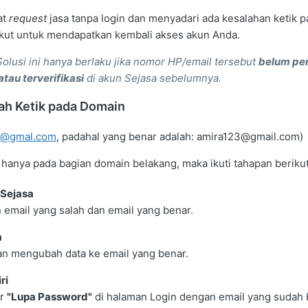
at
request
jasa tanpa login dan menyadari ada kesalahan ketik pa
ikut untuk mendapatkan kembali akses akun Anda.
olusi ini hanya berlaku jika nomor HP/email tersebut
belum pe
atau terverifikasi
di akun Sejasa sebelumnya.
lah Ketik pada Domain
3@gmal.com
, padahal yang benar adalah: amira123@gmail.com)
 hanya pada bagian domain belakang, maka ikuti tahapan berikut
 Sejasa
 email yang salah dan email yang benar.
a
an mengubah data ke email yang benar.
ri
ur
"Lupa Password"
di halaman Login dengan email yang sudah 