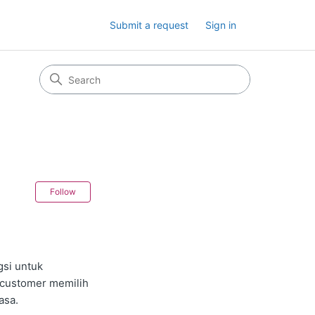
Submit a request
Sign in
Not yet followed by anyone
Follow
gsi untuk
 customer memilih
asa.