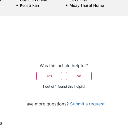
Was this article helpful?
Yes
No
1 out of 1 found this helpful
Have more questions?
Submit a request
s