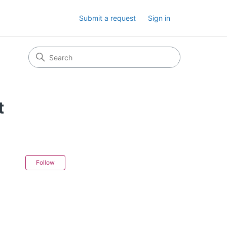
Submit a request
Sign in
t
Not yet followed by anyone
Follow