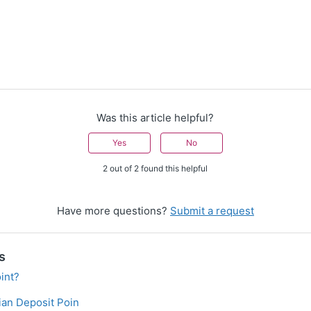
Was this article helpful?
Yes
No
2 out of 2 found this helpful
Have more questions?
Submit a request
s
int?
an Deposit Poin