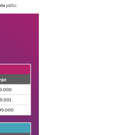
aru
yaitu: