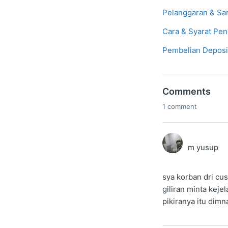
Pelanggaran & San
Cara & Syarat Pen
Pembelian Deposit
Comments
1 comment
m yusup
sya korban dri cu
giliran minta kej
pikiranya itu dimn